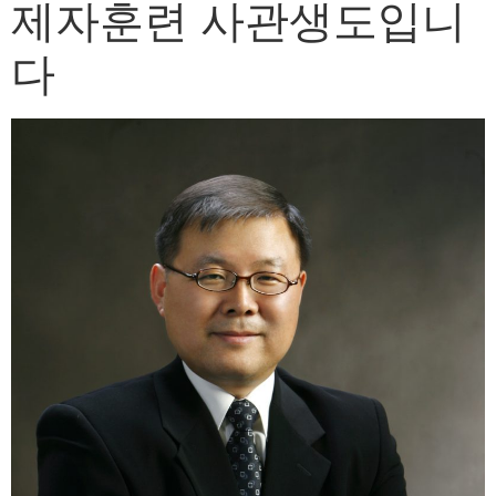
제자훈련 사관생도입니
다